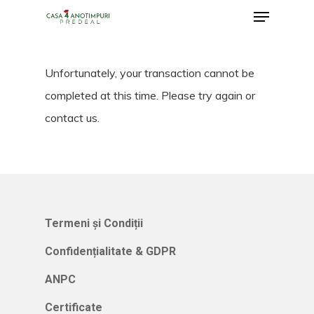
Menu
Skip
to
Close
main
Menu
Unfortunately, your transaction cannot be
content
completed at this time. Please try again or
contact us.
Termeni și Condiții
Confidențialitate & GDPR
ANPC
Certificate