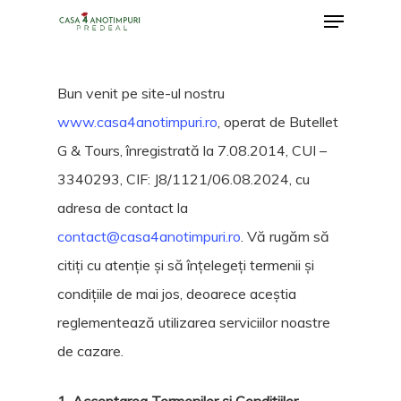
Menu
Skip
to
Close
main
Menu
Bun venit pe site-ul nostru
content
www.casa4anotimpuri.ro
, operat de Butellet
G & Tours, înregistrată la 7.08.2014, CUI –
3340293, CIF: J8/1121/06.08.2024, cu
adresa de contact la
contact@casa4anotimpuri.ro
. Vă rugăm să
citiți cu atenție și să înțelegeți termenii și
condițiile de mai jos, deoarece aceștia
reglementează utilizarea serviciilor noastre
de cazare.